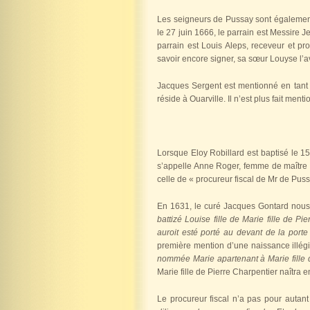
Les seigneurs de Pussay sont également
le 27 juin 1666, le parrain est Messire
parrain est Louis Aleps, receveur et p
savoir encore signer, sa sœur Louyse l’a
Jacques Sergent est mentionné en tant q
réside à Ouarville. Il n’est plus fait menti
Lorsque Eloy Robillard est baptisé le 1
s’appelle Anne Roger, femme de maître E
celle de « procureur fiscal de Mr de Pus
En 1631, le curé Jacques Gontard nous r
battizé Louise fille de Marie fille de P
auroit esté porté au devant de la porte
première mention d’une naissance illégit
nommée Marie apartenant à Marie fille d
Marie fille de Pierre Charpentier naîtra 
Le procureur fiscal n’a pas pour autant