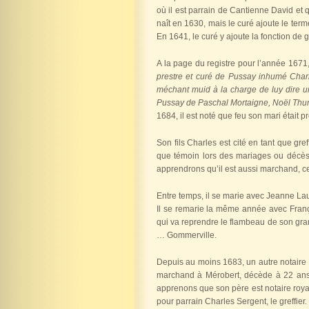
où il est parrain de Cantienne David et q
naît en 1630, mais le curé ajoute le term
En 1641, le curé y ajoute la fonction de gr
A la page du registre pour l’année 1671
prestre et curé de Pussay
inhumé Charl
méchant muid à la charge de luy dire 
Pussay de Paschal Mortaigne, Noël Thu
1684, il est noté que feu son mari était pr
Son fils Charles est cité en tant que gr
que témoin lors des mariages ou décès e
apprendrons qu’il est aussi marchand, ce 
Entre temps, il se marie avec Jeanne Lau
Il se remarie la même année avec Franço
qui va reprendre le flambeau de son grand
… Gommerville.
Depuis au moins 1683, un autre notaire 
marchand à Mérobert, décède à 22 ans. 
apprenons que son père est notaire royal
pour parrain Charles Sergent, le greffier.