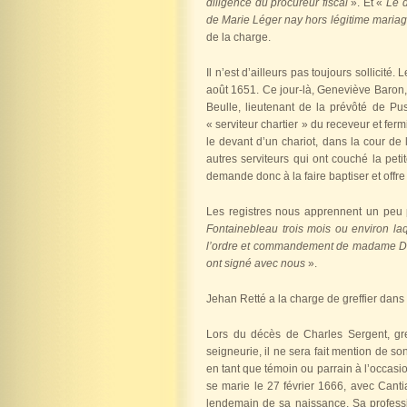
diligence du procureur fiscal
». Et «
Le 
de Marie Léger nay hors légitime mariag
de la charge.
Il n’est d’ailleurs pas toujours sollicit
août 1651. Ce jour-là, Geneviève Baron,
Beulle, lieutenant de la prévôté de Pus
« serviteur chartier » du receveur et ferm
le devant d’un chariot, dans la cour de l
autres serviteurs qui ont couché la peti
demande donc à la faire baptiser et offre 
Les registres nous apprennent un peu p
Fontainebleau trois mois ou environ la
l’ordre et commandement de madame Damo
ont signé avec nous
».
Jehan Retté a la charge de greffier dan
Lors du décès de Charles Sergent, gre
seigneurie, il ne sera fait mention de so
en tant que témoin ou parrain à l’occasio
se marie le 27 février 1666, avec Canti
lendemain de sa naissance. Sa professio