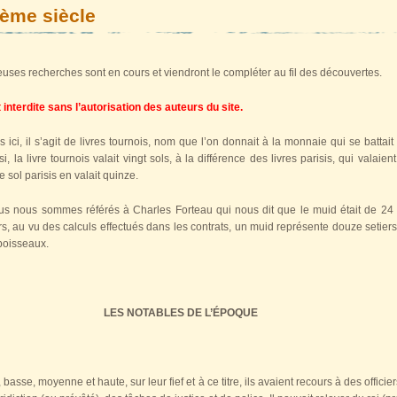
7ème siècle
ses recherches sont en cours et viendront le compléter au fil des découvertes.
interdite sans l’autorisation des auteurs du site.
ici, il s’agit de livres tournois, nom que l’on donnait à la monnaie qui se battait 
i, la livre tournois valait vingt sols, à la différence des livres parisis, qui valaie
e sol parisis en valait quinze.
us nous sommes référés à Charles Forteau qui nous dit que le muid était de 24
rs, au vu des calculs effectués dans les contrats, un muid représente douze setiers
 boisseaux.
LES NOTABLES DE L’ÉPOQUE
asse, moyenne et haute, sur leur fief et à ce titre, ils avaient recours à des officie