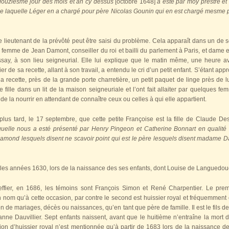
douziesme jour des mois et an cy dessus
[octobre 1648]
a esté par moy prestre et
e laquelle Léger en a chargé pour père Nicolas Gounin qui en est chargé mesme p
é. Le lieutenant de la prévôté peut être saisi du problème. Cela apparaît dans un d
 femme de Jean Damont, conseiller du roi et bailli du parlement à Paris, et dame
say, à son lieu seigneurial. Elle lui explique que le matin même, une heure ava
ier de sa recette, allant à son travail, a entendu le cri d’un petit enfant. S’étant ap
a recette, près de la grande porte charretière, un petit paquet de linge près de lui
te fille dans un lit de la maison seigneuriale et l’ont fait allaiter par quelques
de la nourrir en attendant de connaître ceux ou celles à qui elle appartient.
lus tard, le 17 septembre, que cette petite Françoise est la fille de Claude D
quelle nous a esté présenté par Henry Pingeon et Catherine Bonnart en qualité 
nd lesquels disent ne scavoir point qui est le père lesquels disent madame Da
s les années 1630, lors de la naissance des ses enfants, dont Louise de Languedou
ffier, en 1686, les témoins sont François Simon et René Charpentier. Le premi
n nom qu’à cette occasion, par contre le second est huissier royal et fréquemment c
n de mariages, décès ou naissances, qu’en tant que père de famille. Il est le fils 
anne Dauvillier. Sept enfants naissent, avant que le huitième n’entraîne la mort 
n d’huissier royal n’est mentionnée qu’à partir de 1683 lors de la naissance de