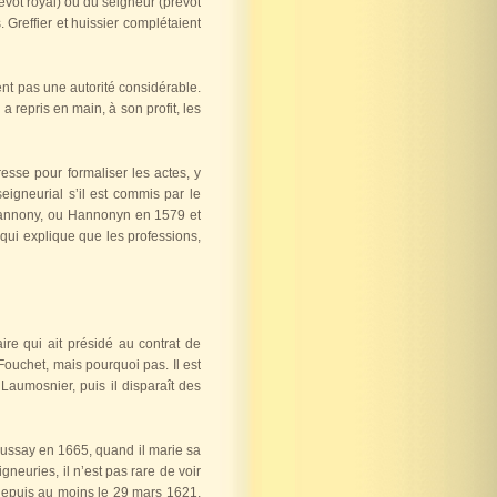
prévôt royal) ou du seigneur (prévôt
. Greffier et huissier complétaient
ent pas une autorité considérable.
 repris en main, à son profit, les
esse pour formaliser les actes, y
seigneurial s’il est commis par le
 Hannony, ou Hannonyn en 1579 et
 qui explique que les professions,
re qui ait présidé au contrat de
uchet, mais pourquoi pas. Il est
aumosnier, puis il disparaît des
 Pussay en 1665, quand il marie sa
gneuries, il n’est pas rare de voir
 depuis au moins le 29 mars 1621,