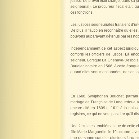
justice. Le prévôt était chargé, dans sa ju
seigneurial). Le procureur fiscal était, q
ces fonctions.
Les justices seigneuriales traitaient d’u
De plus, il faut bien reconnaître qu’elle
pouvoirs auparavant détenus par les nobl
Indépendamment de cet aspect juridique, 
compris les officiers de justice. Là enco
seigneur. Lorsque La Chenaye-Desbois 
Baudier, notaire en 1566. A cette époque
quand elles sont mentionnées, ne sont co
En 1608, Symphorien Bouchet, parrain de
mariage de Françoise de Languedoue ave
encore cité en 1609 et 1611 à la naiss
registres, ce qui ne veut pas dire qu’il d
Une famille est emblématique de cette ch
fille Marie Marguerite, le 19 octobre, ave
une personne cumuler plusieurs fonctions