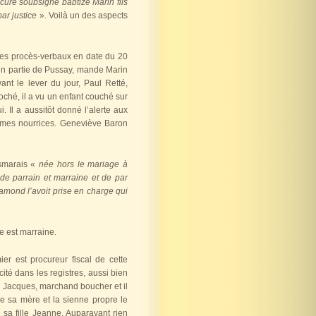
 curé soubsigné babtizé Marin fils
ar justice
». Voilà un des aspects
e ses procès-verbaux en date du 20
 en partie de Pussay, mande Marin
nt le lever du jour, Paul Retté,
proché, il a vu un enfant couché sur
. Il a aussitôt donné l’alerte aux
 femmes nourrices. Geneviève Baron
esmarais «
née hors le mariage à
de parrain et marraine et de par
mond l’avoit prise en charge qui
e est marraine.
er est procureur fiscal de cette
ité dans les registres, aussi bien
de Jacques, marchand boucher et il
de sa mère et la sienne propre le
 sa fille Jeanne. Auparavant rien