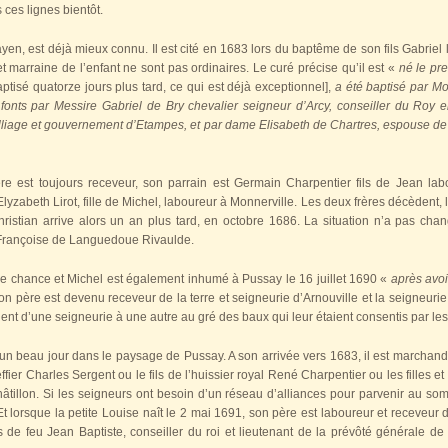
 ces lignes bientôt.
en, est déjà mieux connu. Il est cité en 1683 lors du baptême de son fils Gabrie
t marraine de l’enfant ne sont pas ordinaires. Le curé précise qu’il est «
né le pr
baptisé quatorze jours plus tard, ce qui est déjà exceptionnel],
a été baptisé par Mo
fonts par Messire Gabriel de Bry chevalier seigneur d’Arcy, conseiller du Roy e
 bailliage et gouvernement d’Etampes, et par dame Elisabeth de Chartres, espouse
 est toujours receveur, son parrain est Germain Charpentier fils de Jean labo
Elyzabeth Lirot, fille de Michel, laboureur à Monnerville. Les deux frères décèdent, 
ristian arrive alors un an plus tard, en octobre 1686. La situation n’a pas cha
e Françoise de Languedoue Rivaulde.
e chance et Michel est également inhumé à Pussay le 16 juillet 1690 «
après avoi
on père est devenu receveur de la terre et seigneurie d’Arnouville et la seigneuri
aient d’une seigneurie à une autre au gré des baux qui leur étaient consentis par le
 un beau jour dans le paysage de Pussay. A son arrivée vers 1683, il est marchand
ffier Charles Sergent ou le fils de l’huissier royal René Charpentier ou les filles et
tillon. Si les seigneurs ont besoin d’un réseau d’alliances pour parvenir au somm
 Et lorsque la petite Louise naît le 2 mai 1691, son père est laboureur et receveur 
ls de feu Jean Baptiste, conseiller du roi et lieutenant de la prévôté générale 